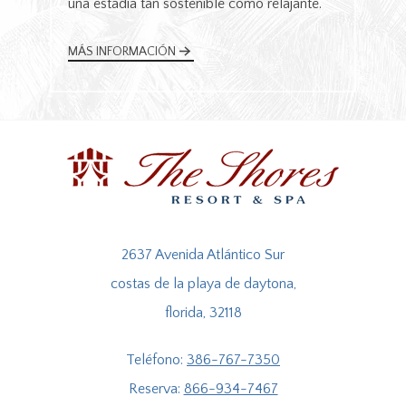
una estadía tan sostenible como relajante.
M
MÁS INFORMACIÓN
2637 Avenida Atlántico Sur
costas de la playa de daytona,
florida, 32118
Teléfono:
386-767-7350
Reserva:
866-934-7467