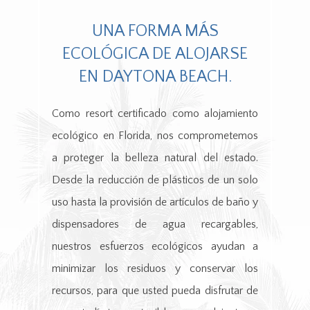
UNA FORMA MÁS
ECOLÓGICA DE ALOJARSE
EN DAYTONA BEACH.
Pr
Como resort certificado como alojamiento
d
ecológico en Florida, nos comprometemos
c
a proteger la belleza natural del estado.
r
Desde la reducción de plásticos de un solo
T
uso hasta la provisión de artículos de baño y
ec
dispensadores de agua recargables,
se
nuestros esfuerzos ecológicos ayudan a
d
minimizar los residuos y conservar los
pr
recursos, para que usted pueda disfrutar de